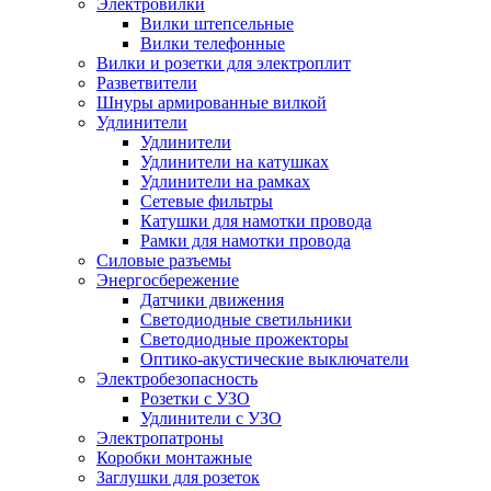
Электровилки
Вилки штепсельные
Вилки телефонные
Вилки и розетки для электроплит
Разветвители
Шнуры армированные вилкой
Удлинители
Удлинители
Удлинители на катушках
Удлинители на рамках
Сетевые фильтры
Катушки для намотки провода
Рамки для намотки провода
Силовые разъемы
Энергосбережение
Датчики движения
Светодиодные светильники
Светодиодные прожекторы
Оптико-акустические выключатели
Электробезопасность
Розетки с УЗО
Удлинители с УЗО
Электропатроны
Коробки монтажные
Заглушки для розеток