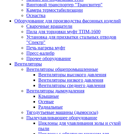
Винтовой транспортер "Трансвитер"
Камера термостабилизации
Оснастка
Оборудование для производства фасонных изделий
Сварочные вращатели
Пила для торцовки муфт ТПМ-1600
Установка для прихватки стальных отводов
"Спектр"
Печь нагрева муфт
Пресс-калибр
Прочее оборудование
Вентиляторы
Вентиляторы общепромышленные
Вентиляторы высокого давления
Вентиляторы низкого давления
Вентиляторы среднего давления
Вентиляторы дымоудаления
Крышные
Осевые
Радиальные
Тягодутьевые машины (дымососы)
Пылеулавливающее оборудование
Циклоны для улавливания золы и сухой
пыли
Циклоны с обратным конусом для