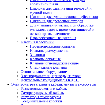
абразивной пыли
Циклоны для улавливания зерновой и
мучной пыли
Циклоны для сухой неслипающейся пыли
Циклоны для древесных отходов
Для улавливания частиц при обработке
металлов, дерева, продуктов пищевой и
легкой промышленности
Взрывобезопасные циклоны
Клапаны и заслонки
Противопожарные клапаны
Клапаны дымоудаления
Заслонки
Клапаны обратные
Клапаны огнезадерживающие
Специальные клапаны
Отопительное оборудование
Электродвигатели, приводы, завторы
Центральные кондиционеры КЦКП
Электронагревательные кабели, ленты и аксессуары
Резистивные ленты и кабель
Саморегулируемый кабель
Регуляторы температуры
Соединительные коробки