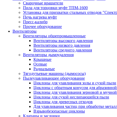
Сварочные вращатели
Пила для торцовки муфт ТПМ-1600
Установка для прихватки стальных отводов "Спект
Печь нагрева муфт
Пресс-калибр
Прочее оборудование
Вентиляторы
Вентиляторы общепромышленные
Вентиляторы высокого давления
Вентиляторы низкого давления
Вентиляторы среднего давления
Вентиляторы дымоудаления
Крышные
Осевые
Радиальные
Тягодутьевые машины (дымососы)
Пылеулавливающее оборудование
Циклоны для улавливания золы и сухой пыли
Циклоны с обратным конусом для абразивно
Циклоны для улавливания зерновой и мучно
Циклоны для сухой неслипающейся пыли
Циклоны для древесных отходов
Для улавливания частиц при обработке метал
Взрывобезопасные циклоны
Клапаны и заслонки