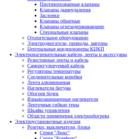
Противопожарные клапаны
Клапаны дымоудаления
Заслонки
Клапаны обратные
Клапаны огнезадерживающие
Специальные клапаны
Отопительное оборудование
Электродвигатели, приводы, завторы
Центральные кондиционеры КЦКП
Электронагревательные кабели, ленты и аксессуары
Резистивные ленты и кабель
Саморегулируемый кабель
Регуляторы температуры
Соединительные коробки
Лента алюминиевая
Нагреватели битума
Обогрев бочек
Взрывозащищенные нагреватели
Ленточные гибкие тены
Шкафы управления
Области применения электрообогрева
Электроустановочные изделия
Розетки, выключатели, блоки
Серия "Люкс"
Серия "Комфорт"