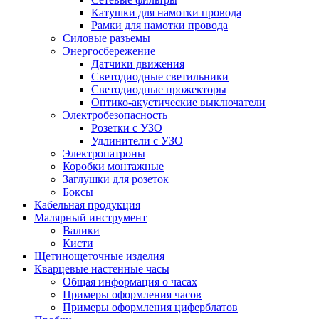
Катушки для намотки провода
Рамки для намотки провода
Силовые разъемы
Энергосбережение
Датчики движения
Светодиодные светильники
Светодиодные прожекторы
Оптико-акустические выключатели
Электробезопасность
Розетки с УЗО
Удлинители с УЗО
Электропатроны
Коробки монтажные
Заглушки для розеток
Боксы
Кабельная продукция
Малярный инструмент
Валики
Кисти
Щетинощеточные изделия
Кварцевые настенные часы
Общая информация о часах
Примеры оформления часов
Примеры оформления циферблатов