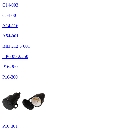
С14-003
С54-001
А14-116
А54-001
ВШ-212,5-001
ПР6-09-2/250
Р16-380
Р16-360
Р16-361