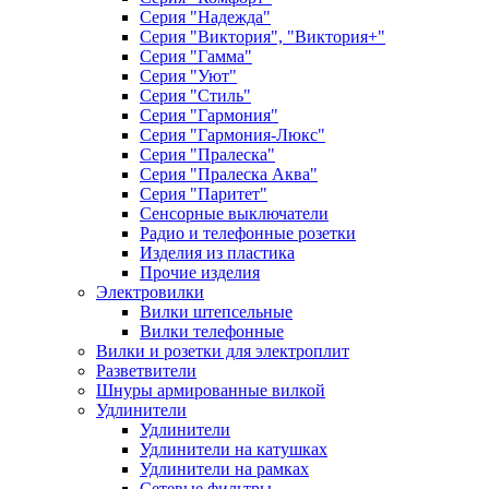
Серия "Надежда"
Серия "Виктория", "Виктория+"
Серия "Гамма"
Серия "Уют"
Серия "Стиль"
Серия "Гармония"
Серия "Гармония-Люкс"
Серия "Пралеска"
Серия "Пралеска Аква"
Серия "Паритет"
Сенсорные выключатели
Радио и телефонные розетки
Изделия из пластика
Прочие изделия
Электровилки
Вилки штепсельные
Вилки телефонные
Вилки и розетки для электроплит
Разветвители
Шнуры армированные вилкой
Удлинители
Удлинители
Удлинители на катушках
Удлинители на рамках
Сетевые фильтры