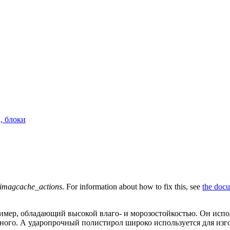
, блоки
imagcache_actions
. For information about how to fix this, see
the doc
имер, обладающий высокой влаго- и морозостойкостью. Он испол
 много. А ударопрочный полистирол широко используется для из