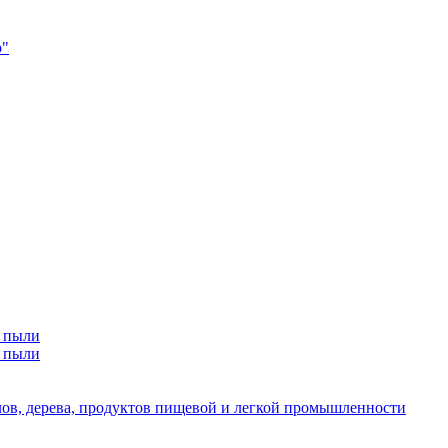
р"
й пыли
й пыли
лов, дерева, продуктов пищевой и легкой промышленности